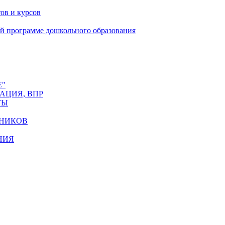
ов и курсов
й программе дошкольного образования
Е"
АЦИЯ, ВПР
ТЫ
НИКОВ
НИЯ