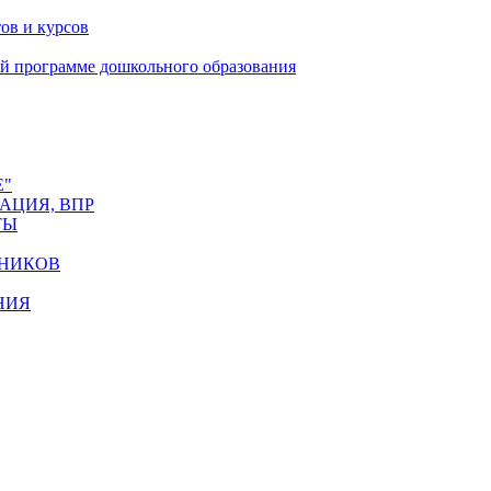
ов и курсов
й программе дошкольного образования
Е"
АЦИЯ, ВПР
ТЫ
НИКОВ
НИЯ