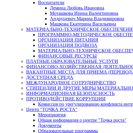
Воспитатели
Демина Любовь Ивановна
Моташкова Ирина Валентиновна
Андруцевич Марина Владимировна
Машкова Екатерина Васильевна
МАТЕРИАЛЬНО-ТЕХНИЧЕСКОЕ ОБЕСПЕЧЕНИ
ПРОГРАММНО-МЕТОДИЧЕСКОЕ ОБЕСПЕ
ОРГАНИЗАЦИЯ ПИТАНИЯ
ОРГАНИЗАЦИЯ ПОДВОЗА
МАТЕРИАЛЬНО-ТЕХНИЧЕСКОЕ ОБЕСПЕ
ФИНАНСОВЫЕ РЕСУРСЫ
ПЛАТНЫЕ ОБРАЗОВАТЕЛЬНЫЕ УСЛУГИ
ФИНАНСОВО-ХОЗЯЙСТВЕННАЯ ДЕЯТЕЛЬНО
ВАКАНТНЫЕ МЕСТА ДЛЯ ПРИЕМА (ПЕРЕВОД
ДОСТУПНАЯ СРЕДА
МЕЖДУНАРОДНОЕ СОТРУДНИЧЕСТВО
СТИПЕНДИИ И ДРУГИЕ МЕРЫ МАТЕРИАЛЬН
ИНФОРМАЦИОННАЯ БЕЗОПАСНОСТЬ
ПРОТИВОДЕЙСТВИЕ КОРРУПЦИИ
Комиссия по урегулированию конфликта инте
Центр "ТОЧКА РОСТА"
Мероприятия
Общая информация о центре "Точка роста"
Документы
Образовательные программы