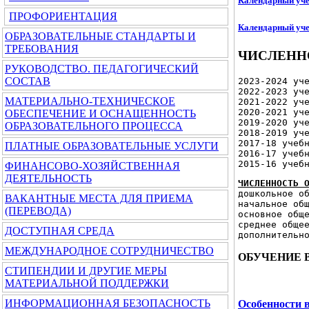
Календарный уче
ПРОФОРИЕНТАЦИЯ
Календарный уче
ОБРАЗОВАТЕЛЬНЫЕ СТАНДАРТЫ И
ТРЕБОВАНИЯ
ЧИСЛЕНН
РУКОВОДСТВО. ПЕДАГОГИЧЕСКИЙ
СОСТАВ
2023-2024 уч
2022-2023 уч
МАТЕРИАЛЬНО-ТЕХНИЧЕСКОЕ
2021-2022 уч
2020-2021 уч
ОБЕСПЕЧЕНИЕ И ОСНАЩЕННОСТЬ
2019-2020 уч
ОБРАЗОВАТЕЛЬНОГО ПРОЦЕССА
2018-2019 уч
2017-18 учеб
ПЛАТНЫЕ ОБРАЗОВАТЕЛЬНЫЕ УСЛУГИ
2016-17 учеб
2015-16 учеб
ФИНАНСОВО-ХОЗЯЙСТВЕННАЯ
ДЕЯТЕЛЬНОСТЬ
ЧИСЛЕННОСТЬ 
дошкольное о
ВАКАНТНЫЕ МЕСТА ДЛЯ ПРИЕМА
начальное об
(ПЕРЕВОДА)
основное общ
среднее обще
ДОСТУПНАЯ СРЕДА
дополнительн
МЕЖДУНАРОДНОЕ СОТРУДНИЧЕСТВО
ОБУЧЕНИЕ 
СТИПЕНДИИ И ДРУГИЕ МЕРЫ
МАТЕРИАЛЬНОЙ ПОДДЕРЖКИ
ИНФОРМАЦИОННАЯ БЕЗОПАСНОСТЬ
Особенности 