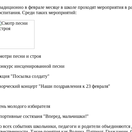
радиционно в феврале месяце в школе проходят мероприятия в р
оспитания. Среди таких мероприятий:
мотри песни и строя
онкурс инсценированной песни
кция "Посылка солдату"
ворческий концерт "Наши поздравления к 23 февраля"
ень молодого избирателя
портивные состязаня "Вперед, мальчишки!"
о всех событиях школьники, педагоги и родители объединяются
твественности. Такие понятия как Родина, Патриот, Гражданин, 