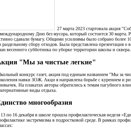
27 марта 2023 стартовала акция "Соб
 международному Дню без мусора, который состоится 30 марта. Р
ктивно сдавали бумагу. Общими усилиямы было собрано более 1
о раздельному сбору отходов. Была представлена презентация о 
лан весеннего субботника по уборке территории школы и сквера.
кция "Мы за чистые легкие"
кольный конкурс газет, акция под единым названием "Мы за чи
околения навки ЗОЖ. Акци я направлена борьбе с курением и риз
ривычек. На плакатах авторы обратились к темам пагубного вли
льтернативные виды отдыха.
динство многообразия
 13 по 16 декабря в школе прошла профилактическая неделя «Ед
рофилактике экстремизма в подростковой среде. В рамках профи
лассах: