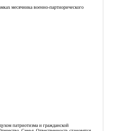
амках месячника военно-партиорического
 духом патриотизма и гражданской
Отечество, Семья, Отвественность становятся