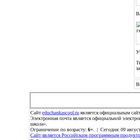
В
У
Т
з
В
Сайт
educhankascool.ru
является официальным сайт
Электронная почта
является официальной электро
школа».
Ограничение по возрасту:
6+
. | Сегодня: 09 авгус
Сайт является Российским программным продукто