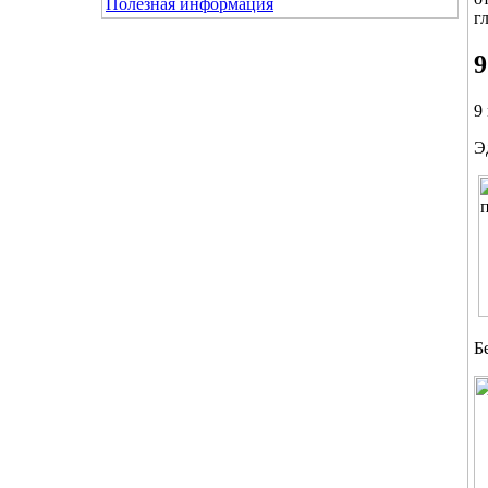
Полезная информация
г
9
9
Э
Б