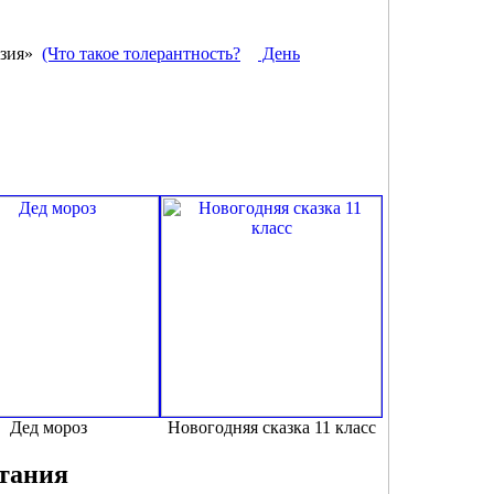
азия»
(Что такое толерантность?
День
Дед мороз
Новогодняя сказка 11 класс
тания