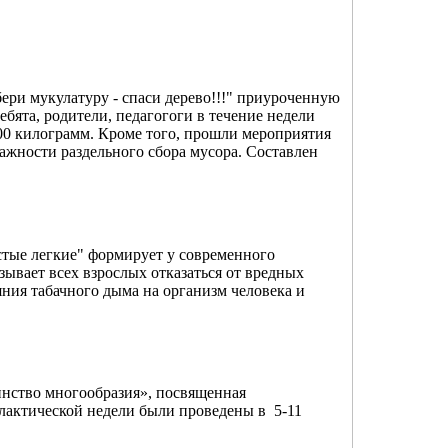
ери мукулатуру - спаси дерево!!!" приуроченную
ебята, родители, педагогоги в течение недели
00 килограмм. Кроме того, прошли мероприятия
важности раздельного сбора мусора. Составлен
стые легкие" формирует у современного
ывает всех взрослых отказаться от вредных
яния табачного дыма на организм человека и
инство многообразия», посвященная
лактической недели были проведены в 5-11