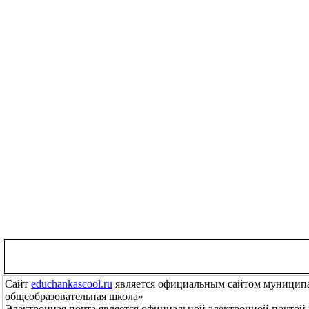
Сайт
educhankascool.ru
является официальным сайтом муниципа
общеобразовательная школа»
Электронная почта
является официальной электронной почтой