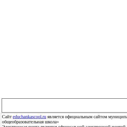
Сайт
educhankascool.ru
является официальным сайтом муниципа
общеобразовательная школа»
Электронная почта
является официальной электронной почтой